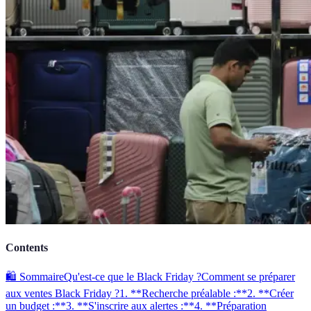
Contents
🛍️ Sommaire
Qu'est-ce que le Black Friday ?
Comment se préparer
aux ventes Black Friday ?
1. **Recherche préalable :**
2. **Créer
un budget :**
3. **S'inscrire aux alertes :**
4. **Préparation