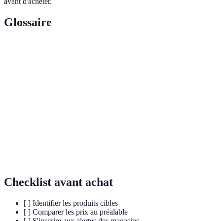
avant d'acheter.
Glossaire
Terme
Définition
Black
Journée de promotions massives organisée le
Friday
lendemain de Thanksgiving.
Click and
Option permettant aux clients de commander en ligne
collect
et de récupérer en magasin.
Diminution du prix d'un produit, souvent exprimée
Réduction
en pourcentage.
Checklist avant achat
[ ] Identifier les produits cibles
[ ] Comparer les prix au préalable
[ ] S'inscrire aux alertes des magasins