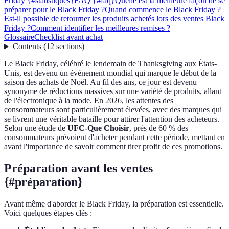
Friday {#statistiques}
FAQ {#faq}
Quelle est la meilleure façon de se
préparer pour le Black Friday ?
Quand commence le Black Friday ?
Est-il possible de retourner les produits achetés lors des ventes Black
Friday ?
Comment identifier les meilleures remises ?
Glossaire
Checklist avant achat
Contents
(
12
sections
)
Le Black Friday, célébré le lendemain de Thanksgiving aux États-
Unis, est devenu un événement mondial qui marque le début de la
saison des achats de Noël. Au fil des ans, ce jour est devenu
synonyme de réductions massives sur une variété de produits, allant
de l'électronique à la mode. En 2026, les attentes des
consommateurs sont particulièrement élevées, avec des marques qui
se livrent une véritable bataille pour attirer l'attention des acheteurs.
Selon une étude de
UFC-Que Choisir
, près de 60 % des
consommateurs prévoient d'acheter pendant cette période, mettant en
avant l'importance de savoir comment tirer profit de ces promotions.
Préparation avant les ventes
{#préparation}
Avant même d'aborder le Black Friday, la préparation est essentielle.
Voici quelques étapes clés :