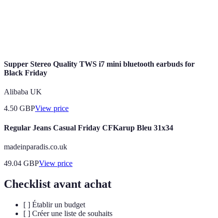
conseillé
utilisé pour justifier les remises pendant les promotions.
Offre
Une stratégie de vente qui combine plusieurs produits à
groupée
un tarif réduit par rapport à l'achat individuel.
Supper Stereo Quality TWS i7 mini bluetooth earbuds for
Black Friday
Alibaba UK
4.50
GBP
View price
Regular Jeans Casual Friday CFKarup Bleu 31x34
madeinparadis.co.uk
49.04
GBP
View price
Checklist avant achat
[ ] Établir un budget
[ ] Créer une liste de souhaits