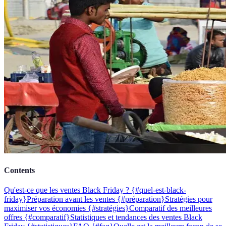
Contents
Qu'est-ce que les ventes Black Friday ? {#quel-est-black-
friday}
Préparation avant les ventes {#préparation}
Stratégies pour
maximiser vos économies {#stratégies}
Comparatif des meilleures
offres {#comparatif}
Statistiques et tendances des ventes Black