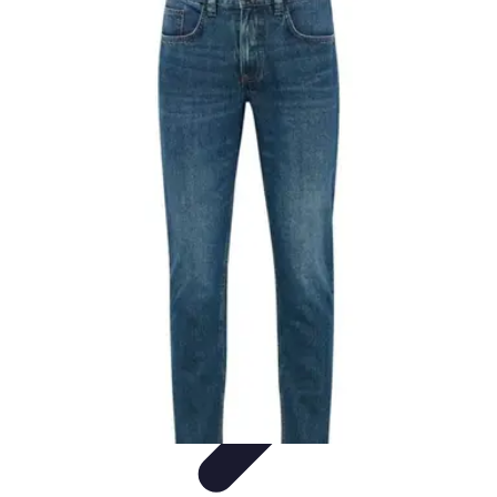
Black Friday Sales
Stratégies d'achat
Astuces d'achat
Tendances
Conseils d'achat
Astuces
et Conseils
Black Friday Sales