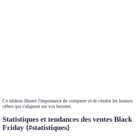
Catégorie
Magasin A
Magasin B
Magasin C
Meil
Magas
Électronique
30%
25%
35%
TV
Maga
Vêtements
50%
60%
50%
les j
Maison &
Magas
20%
15%
25%
Décoration
déco
Maga
Accessoires
10%
20%
15%
acces
Ce tableau illustre l'importance de comparer et de choisir les bonnes
offres qui s'alignent sur vos besoins.
Statistiques et tendances des ventes Black
Friday {#statistiques}