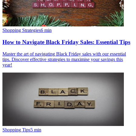
Shopping Strategies
6
min
How to Navigate Black Friday Sales: Essential Tips
Master the art of navigating Black Friday sales with our essential
tips. Discover effective strategies to maximise your savings this
year!
Shopping Tips
5
min