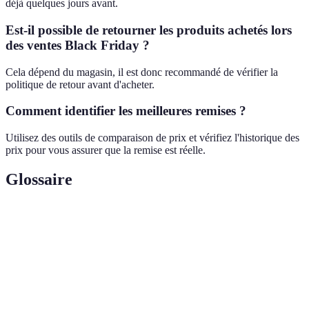
déjà quelques jours avant.
Est-il possible de retourner les produits achetés lors
des ventes Black Friday ?
Cela dépend du magasin, il est donc recommandé de vérifier la
politique de retour avant d'acheter.
Comment identifier les meilleures remises ?
Utilisez des outils de comparaison de prix et vérifiez l'historique des
prix pour vous assurer que la remise est réelle.
Glossaire
Terme
Définition
Black
Une journée de promotions massives sur divers
Friday
produits, généralement le lendemain de Thanksgiving.
Prix
Le prix de détail suggéré par le fabricant, souvent