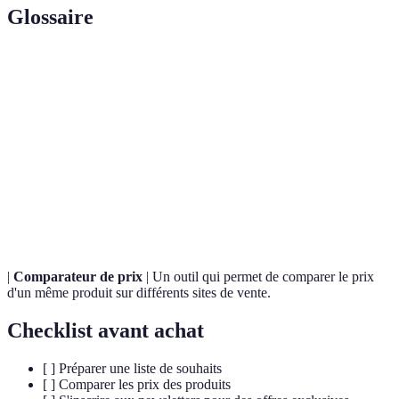
Glossaire
Terme
Définition
Une journée de ventes importantes qui suit
Black
Thanksgiving, marquant le début de la saison
Friday
commerciale des fêtes.
E-
Vente de biens et services via des plateformes en
commerce
ligne.
|
Comparateur de prix
| Un outil qui permet de comparer le prix
d'un même produit sur différents sites de vente.
Checklist avant achat
[ ] Préparer une liste de souhaits
[ ] Comparer les prix des produits