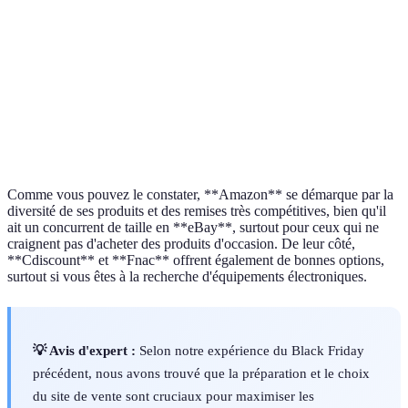
Sécurité des
Très
Peut
Haute
Sécurisée
Transactions
sécurisée
varier
sécurit
Bon pour
Excellent
les
Bien p
Verdict
pour le
Convenable
produits
la cult
choix
d'occasion
Comme vous pouvez le constater, **Amazon** se démarque par la
diversité de ses produits et des remises très compétitives, bien qu'il
ait un concurrent de taille en **eBay**, surtout pour ceux qui ne
craignent pas d'acheter des produits d'occasion. De leur côté,
**Cdiscount** et **Fnac** offrent également de bonnes options,
surtout si vous êtes à la recherche d'équipements électroniques.
💡 Avis d'expert :
Selon notre expérience du Black Friday
précédent, nous avons trouvé que la préparation et le choix
du site de vente sont cruciaux pour maximiser les