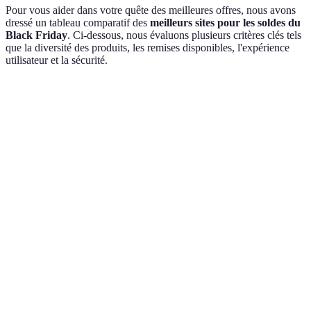
Pour vous aider dans votre quête des meilleures offres, nous avons
dressé un tableau comparatif des
meilleurs sites pour les soldes du
Black Friday
. Ci-dessous, nous évaluons plusieurs critères clés tels
que la diversité des produits, les remises disponibles, l'expérience
utilisateur et la sécurité.
Critère
Amazon
eBay
Cdiscount
Fnac
Varié
Très
Large
Produi
Diversité des
mais
large
gamme
culture
Produits
moins en
choix
électronique
et tech
neuf
Enchères
En
Remises
Jusqu'à
Envir
et remises
moyenne
Disponibles
70%
30%
variables
40%
Variable
Expérience
Interface
Simple et
Bonne
selon les
Utilisateur
intuitive
efficace
naviga
vendeurs