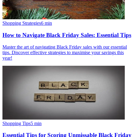
Shopping Strategies
6
min
How to Navigate Black Friday Sales: Essential Tips
Master the art of navigating Black Friday sales with our essential
tips. Discover effective strategies to maximise your savings this
year!
Shopping Tips
5
min
Essential Tips for Scoring Unmissable Black Friday