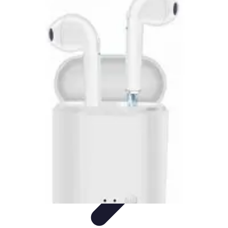
Black Friday Sales
Stratégies d'achat
Astuces d'achat
Tendances
Conseils d'achat
Astuces
et Conseils
Black Friday Sales