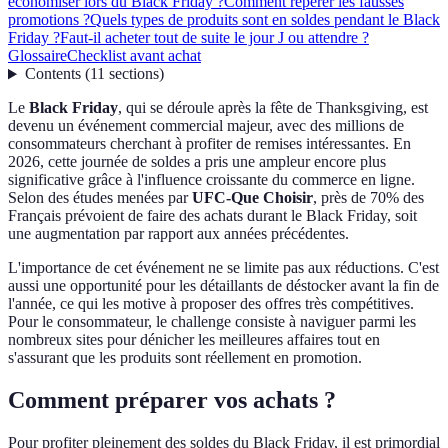
économiser lors du Black Friday ?
Comment repérer les fausses
promotions ?
Quels types de produits sont en soldes pendant le Black
Friday ?
Faut-il acheter tout de suite le jour J ou attendre ?
Glossaire
Checklist avant achat
Contents
(
11
sections
)
Le
Black Friday
, qui se déroule après la fête de Thanksgiving, est
devenu un événement commercial majeur, avec des millions de
consommateurs cherchant à profiter de remises intéressantes. En
2026, cette journée de soldes a pris une ampleur encore plus
significative grâce à l'influence croissante du commerce en ligne.
Selon des études menées par
UFC-Que Choisir
, près de 70% des
Français prévoient de faire des achats durant le Black Friday, soit
une augmentation par rapport aux années précédentes.
L'importance de cet événement ne se limite pas aux réductions. C'est
aussi une opportunité pour les détaillants de déstocker avant la fin de
l'année, ce qui les motive à proposer des offres très compétitives.
Pour le consommateur, le challenge consiste à naviguer parmi les
nombreux sites pour dénicher les meilleures affaires tout en
s'assurant que les produits sont réellement en promotion.
Comment préparer vos achats ?
Pour profiter pleinement des soldes du Black Friday, il est primordial