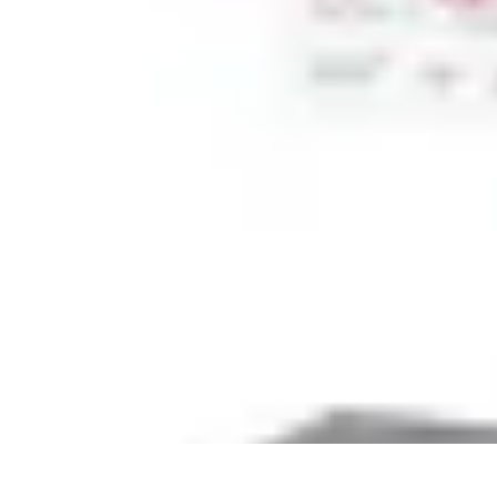
Black Friday Sales
Stratégies d'achat
Astuces d'achat
Tendances
Conseils d'achat
Astuces e
Black Friday Sales