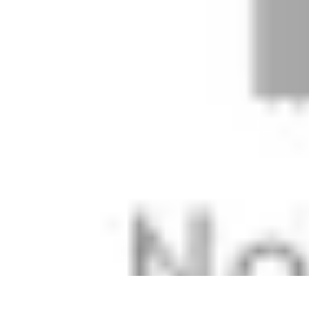
Black Friday Sales
Stratégies d'achat
Astuces d'achat
Tendances
Conseils d'achat
Astuces e
Black Friday Sales