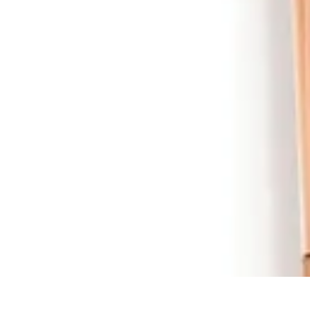
Black Friday Sales
Stratégies d'achat
Astuces d'achat
Tendances
Conseils d'achat
Astuces e
Black Friday Sales